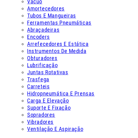
Vácuo
Amortecedores
Tubos E Mangueiras
Ferramentas Pneumáticas
Abraçadeiras
Encoders
Arrefecedores E Estática
Instrumentos De Medida
Obturadores
Lubrificação
Juntas Rotativas
Trasfega
Carreteis
Hidropneumática E Prensas
Carga E Elevação
Suporte E Fixação
Sopradores
Vibradores
Ventilação E Aspiração