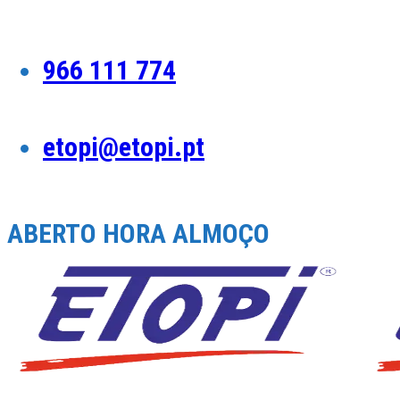
Skip
to
content
966 111 774
etopi@etopi.pt
ABERTO HORA ALMOÇO