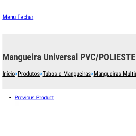
Menu
Fechar
Toggle
the
button
Mangueira Universal PVC/POLIEST
to
expand
or
Início
>
Produtos
>
Tubos e Mangueiras
>
Mangueiras Multi
collapse
the
Menu
Previous Product