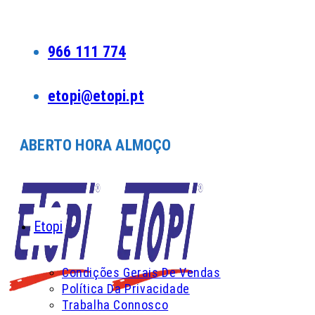
Skip
to
content
966 111 774
etopi@etopi.pt
ABERTO HORA ALMOÇO
Etopi
Condições Gerais De Vendas
Política Da Privacidade
Trabalha Connosco