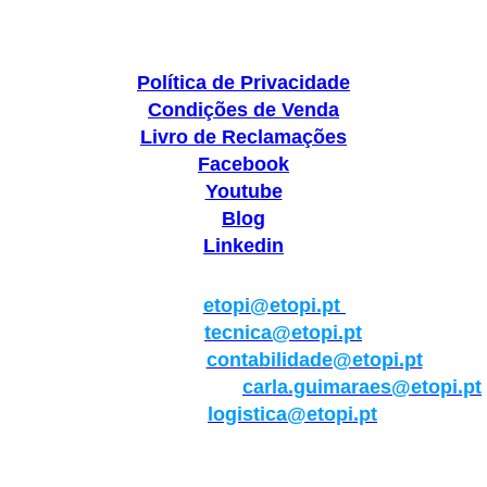
Política de Privacidade
Condições de Venda
Livro de Reclamações
Facebook
Youtube
Blog
Linkedin
Geral:
etopi@etopi.pt
Técnica:
tecnica@etopi.pt
Contabilidade:
contabilidade@etopi.pt
Qualidade/Internacional:
carla.guimaraes@etopi.pt
Logística:
logistica@etopi.pt
Rua Thilo Krassman, Nº 2 – Fração C → 2710-141
Abrunheira→Sintra→Portugal