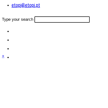
etopi@etopi.pt
Type your search
×
Close
this
module