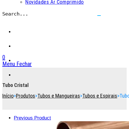
Novidades Ar Comprimido
Search...
Submit
search
0
Menu
Fechar
Toggle
the
button
Tubo Cristal
to
Início
>
Produtos
>
Tubos e Mangueiras
>
Tubos e Espirais
>
Tubo
expand
or
collapse
the
Previous Product
Menu