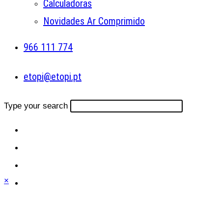
Calculadoras
Novidades Ar Comprimido
966 111 774
etopi@etopi.pt
Type your search
×
Close
this
module