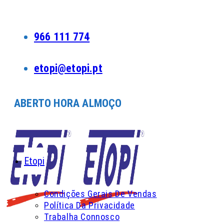
Skip
to
content
966 111 774
etopi@etopi.pt
ABERTO HORA ALMOÇO
Etopi
Condições Gerais De Vendas
Política Da Privacidade
Trabalha Connosco