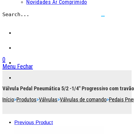
Novidades Ar Comprimido
Search...
Submit
search
0
Menu
Fechar
Toggle
the
button
Válvula Pedal Pneumática 5/2 -1/4″ Progressivo com travão
to
Início
>
Produtos
>
Válvulas
>
Válvulas de comando
>
Pedais Pne
expand
or
collapse
the
Previous Product
Menu