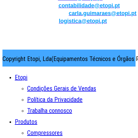
Contabilidade:
contabilidade@etopi.pt
Qualidade/Internacional:
carla.guimaraes@etopi.pt
Logística:
logistica@etopi.pt
Rua Thilo Krassman, Nº 2 – Fração C → 2710-141
Abrunheira→Sintra→Portugal
Copyright Etopi, Lda(Equipamentos Técnicos e Órgãos P
Etopi
Condições Gerais de Vendas
Política da Privacidade
Trabalha connosco
Produtos
Compressores