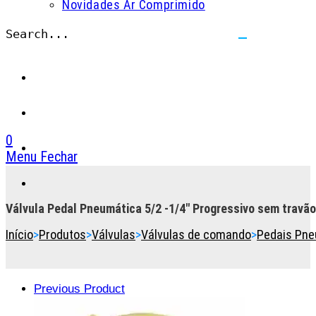
Novidades Ar Comprimido
Search...
Submit
search
0
Menu
Fechar
Toggle
the
button
Válvula Pedal Pneumática 5/2 -1/4″ Progressivo sem travã
to
Início
>
Produtos
>
Válvulas
>
Válvulas de comando
>
Pedais Pne
expand
or
collapse
the
Previous Product
Menu