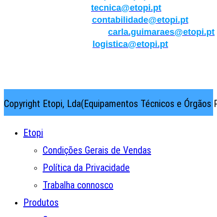
Técnica:
tecnica@etopi.pt
Contabilidade:
contabilidade@etopi.pt
Qualidade/Internacional:
carla.guimaraes@etopi.pt
Logística:
logistica@etopi.pt
Rua Thilo Krassman, Nº 2 – Fração C → 2710-141
Abrunheira→Sintra→Portugal
Copyright Etopi, Lda(Equipamentos Técnicos e Órgãos P
Etopi
Condições Gerais de Vendas
Política da Privacidade
Trabalha connosco
Produtos