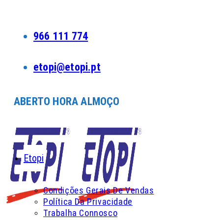
Skip
to
content
966 111 774
etopi@etopi.pt
ABERTO HORA ALMOÇO
Etopi
Condições Gerais De Vendas
Política Da Privacidade
Trabalha Connosco