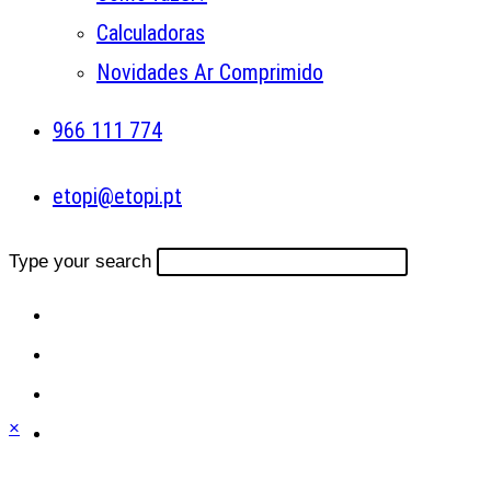
Calculadoras
Novidades Ar Comprimido
966 111 774
etopi@etopi.pt
Type your search
×
Close
this