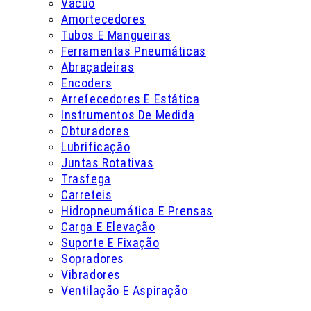
Vácuo
Amortecedores
Tubos E Mangueiras
Ferramentas Pneumáticas
Abraçadeiras
Encoders
Arrefecedores E Estática
Instrumentos De Medida
Obturadores
Lubrificação
Juntas Rotativas
Trasfega
Carreteis
Hidropneumática E Prensas
Carga E Elevação
Suporte E Fixação
Sopradores
Vibradores
Ventilação E Aspiração