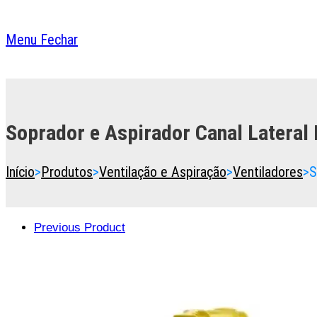
Menu
Fechar
Toggle
the
button
Soprador e Aspirador Canal Lateral 
to
expand
or
Início
>
Produtos
>
Ventilação e Aspiração
>
Ventiladores
>
S
collapse
the
Menu
Previous Product