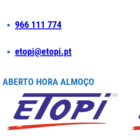
Skip
to
content
966 111 774
etopi@etopi.pt
ABERTO HORA ALMOÇO